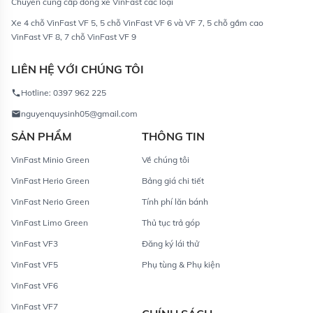
Chuyên cung cấp dòng xe VinFast các loại
Xe 4 chỗ VinFast VF 5, 5 chỗ VinFast VF 6 và VF 7, 5 chỗ gầm cao
VinFast VF 8, 7 chỗ VinFast VF 9
LIÊN HỆ VỚI CHÚNG TÔI
Hotline: 0397 962 225
nguyenquysinh05@gmail.com
SẢN PHẨM
THÔNG TIN
VinFast Minio Green
Về chúng tôi
VinFast Herio Green
Bảng giá chi tiết
VinFast Nerio Green
Tính phí lăn bánh
VinFast Limo Green
Thủ tục trả góp
VinFast VF3
Đăng ký lái thử
VinFast VF5
Phụ tùng & Phụ kiện
VinFast VF6
VinFast VF7