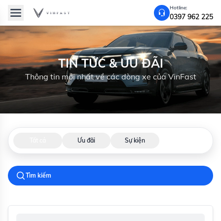
Hotline:
0397 962 225
TIN TỨC & ƯU ĐÃI
Thông tin mới nhất về các dòng xe của VinFast
Tất cả
Ưu đãi
Sự kiện
Tìm kiếm